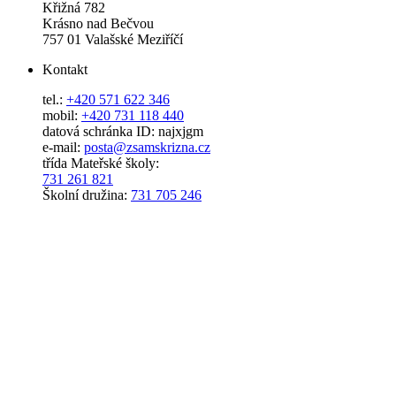
Křižná 782
Krásno nad Bečvou
757 01 Valašské Meziříčí
Kontakt
tel.:
+420 571 622 346
mobil:
+420 731 118 440
datová schránka ID: najxjgm
e-mail:
posta@zsamskrizna.cz
třída Mateřské školy:
731 261 821
Školní družina:
731 705 246