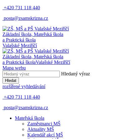
+420 731 118 440
posta@zsamskrizna.cz
Základní škola, Mateřská škola
a Praktická škola
Valašské Meziříčí
Základní škola, Mateřská škola
a Praktická škola
Valašské Meziříčí
Mapa webu
Hledaný výraz
Hledat
rozšířené vyhledávání
+420 731 118 440
posta@zsamskrizna.cz
Mateřská škola
Zaměstnanci MŠ
Aktuality MŠ
Kalendář akcí MŠ