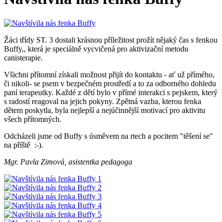
Žáci třídy ST. 3 dostali krásnou příležitost prožít nějaký čas s fenkou
Buffy,, která je speciálně vycvičená pro aktivizační metodu
canisterapie.
Všichni přítomní získali možnost přijít do kontaktu - ať už přímého,
či nikoli- se psem v bezpečném prostředí a to za odborného dohledu
paní terapeutky. Každé z dětí bylo v přímé interakci s pejskem, který
s radostí reagoval na jejich pokyny. Zpětná vazba, kterou fenka
dětem poskytla, byla nejlepší a nejúčinnější motivací pro aktivitu
všech přítomných.
Odcházeli jsme od Buffy s úsměvem na rtech a pocitem "těšení se"
na příště :-).
Mgr. Pavla Zimová, asistentka pedagoga