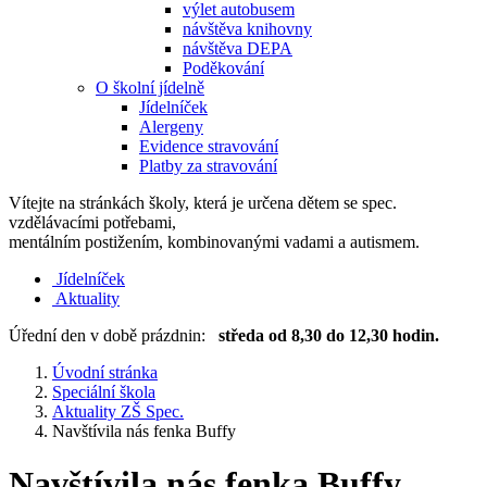
výlet autobusem
návštěva knihovny
návštěva DEPA
Poděkování
O školní jídelně
Jídelníček
Alergeny
Evidence stravování
Platby za stravování
Vítejte na stránkách školy, která je určena dětem se spec.
vzdělávacími potřebami,
mentálním postižením, kombinovanými vadami a autismem.
Jídelníček
Aktuality
Úřední den v době prázdnin:
středa od 8,30 do 12,30 hodin.
Úvodní stránka
Speciální škola
Aktuality ZŠ Spec.
Navštívila nás fenka Buffy
Navštívila nás fenka Buffy