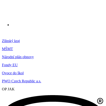
Zlínský kraj
MŠMT
Národní plán obnovy
Fondy EU
Ovoce do škol
PWO Czech Republic a.s.
OP JAK