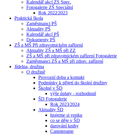
Kalendář akcí ZŠ Spec.
Fotogalerie ZŠ Speciální
Rok 2022⁄2023
Praktická škola
Zaměstnanci PŠ
Aktuality PŠ
Kalendář akcí PŠ
Dokumenty PŠ
ZŠ a MŠ Při zdravotnickém zařízení
Aktuality ZŠ a MŠ při ZZ
ZŠ a MŠ při zdravotnickém zařízení Fotogalerie
Zaměstnanci ZŠ a MŠ při zdrav. zařízení
Jídelna, družina
O družině
Provozní doba a kontakt
Podmínky k přijetí do školní družiny
Školné v ŠD
výše úplaty - rozhodnutí
ŠD Fotogalerie
Rok 2023⁄2024
Aktuality ŠD
hrajeme si venku
co se děje v ŠD
darování knihy
Canisterapie