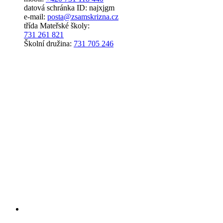
datová schránka ID: najxjgm
e-mail:
posta@zsamskrizna.cz
třída Mateřské školy:
731 261 821
Školní družina:
731 705 246