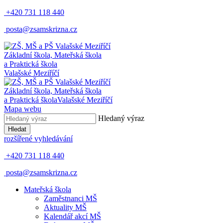
+420 731 118 440
posta@zsamskrizna.cz
Základní škola, Mateřská škola
a Praktická škola
Valašské Meziříčí
Základní škola, Mateřská škola
a Praktická škola
Valašské Meziříčí
Mapa webu
Hledaný výraz
Hledat
rozšířené vyhledávání
+420 731 118 440
posta@zsamskrizna.cz
Mateřská škola
Zaměstnanci MŠ
Aktuality MŠ
Kalendář akcí MŠ