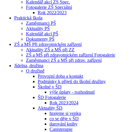
Kalendář akcí ZŠ Spec.
Fotogalerie ZŠ Speciální
Rok 2022⁄2023
Praktická škola
Zaměstnanci PŠ
Aktuality PŠ
Kalendář akcí PŠ
Dokumenty PŠ
ZŠ a MŠ Při zdravotnickém zařízení
Aktuality ZŠ a MŠ při ZZ
ZŠ a MŠ při zdravotnickém zařízení Fotogalerie
Zaměstnanci ZŠ a MŠ při zdrav. zařízení
Jídelna, družina
O družině
Provozní doba a kontakt
Podmínky k přijetí do školní družiny
Školné v ŠD
výše úplaty - rozhodnutí
ŠD Fotogalerie
Rok 2023⁄2024
Aktuality ŠD
hrajeme si venku
co se děje v ŠD
darování knihy
Canisterapie