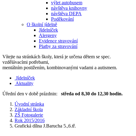
výlet autobusem
návštěva knihovny
návštěva DEPA
Poděkování
O školní jídelně
Jídelníček
Alergeny
Evidence stravování
Platby za stravování
Vítejte na stránkách školy, která je určena dětem se spec.
vzdělávacími potřebami,
mentálním postižením, kombinovanými vadami a autismem.
Jídelníček
Aktuality
Úřední den v době prázdnin:
středa od 8,30 do 12,30 hodin.
Úvodní stránka
Základní škola
ZŠ Fotogalerie
Rok 2015/2016
Grafická dílna J.Barucha 5.,6.tř.