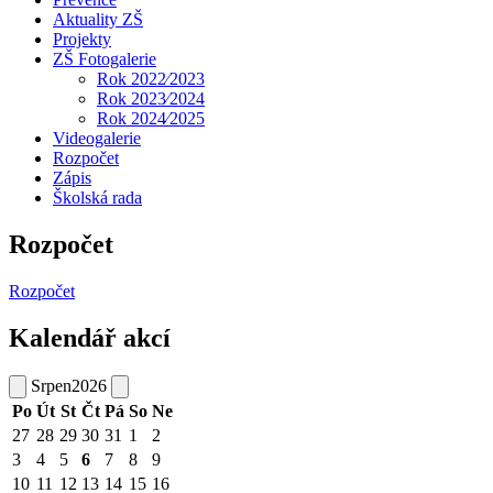
Aktuality ZŠ
Projekty
ZŠ Fotogalerie
Rok 2022⁄2023
Rok 2023⁄2024
Rok 2024⁄2025
Videogalerie
Rozpočet
Zápis
Školská rada
Rozpočet
Rozpočet
Kalendář akcí
Srpen
2026
Po
Út
St
Čt
Pá
So
Ne
27
28
29
30
31
1
2
3
4
5
6
7
8
9
10
11
12
13
14
15
16