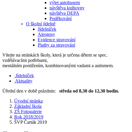
výlet autobusem
návštěva knihovny
návštěva DEPA
Poděkování
O školní jídelně
Jídelníček
Alergeny
Evidence stravování
Platby za stravování
Vítejte na stránkách školy, která je určena dětem se spec.
vzdělávacími potřebami,
mentálním postižením, kombinovanými vadami a autismem.
Jídelníček
Aktuality
Úřední den v době prázdnin:
středa od 8,30 do 12,30 hodin.
Úvodní stránka
Základní škola
ZŠ Fotogalerie
Rok 2018/2019
ŠVP Čarták 2019