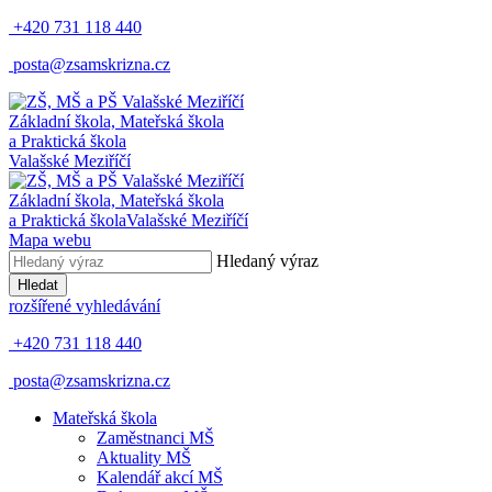
+420 731 118 440
posta@zsamskrizna.cz
Základní škola, Mateřská škola
a Praktická škola
Valašské Meziříčí
Základní škola, Mateřská škola
a Praktická škola
Valašské Meziříčí
Mapa webu
Hledaný výraz
Hledat
rozšířené vyhledávání
+420 731 118 440
posta@zsamskrizna.cz
Mateřská škola
Zaměstnanci MŠ
Aktuality MŠ
Kalendář akcí MŠ