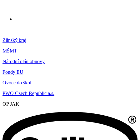
Zlínský kraj
MŠMT
Národní plán obnovy
Fondy EU
Ovoce do škol
PWO Czech Republic a.s.
OP JAK