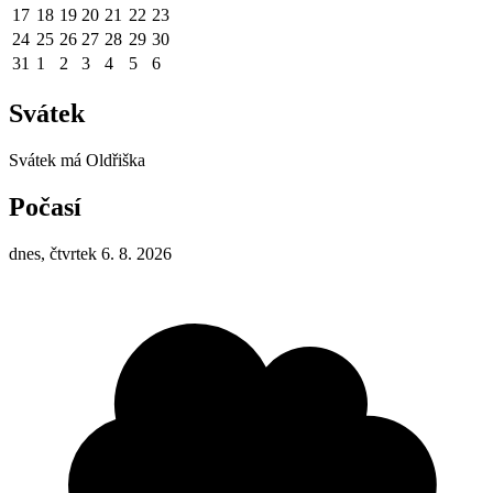
17
18
19
20
21
22
23
24
25
26
27
28
29
30
31
1
2
3
4
5
6
Svátek
Svátek má
Oldřiška
Počasí
dnes, čtvrtek 6. 8. 2026