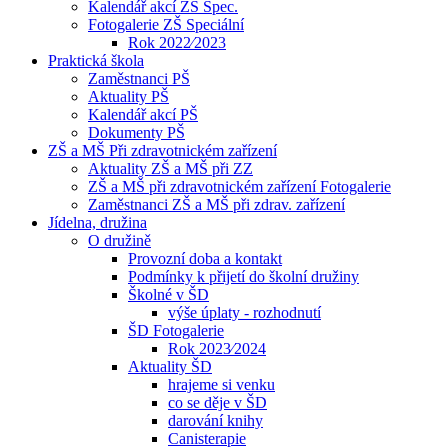
Kalendář akcí ZŠ Spec.
Fotogalerie ZŠ Speciální
Rok 2022⁄2023
Praktická škola
Zaměstnanci PŠ
Aktuality PŠ
Kalendář akcí PŠ
Dokumenty PŠ
ZŠ a MŠ Při zdravotnickém zařízení
Aktuality ZŠ a MŠ při ZZ
ZŠ a MŠ při zdravotnickém zařízení Fotogalerie
Zaměstnanci ZŠ a MŠ při zdrav. zařízení
Jídelna, družina
O družině
Provozní doba a kontakt
Podmínky k přijetí do školní družiny
Školné v ŠD
výše úplaty - rozhodnutí
ŠD Fotogalerie
Rok 2023⁄2024
Aktuality ŠD
hrajeme si venku
co se děje v ŠD
darování knihy
Canisterapie