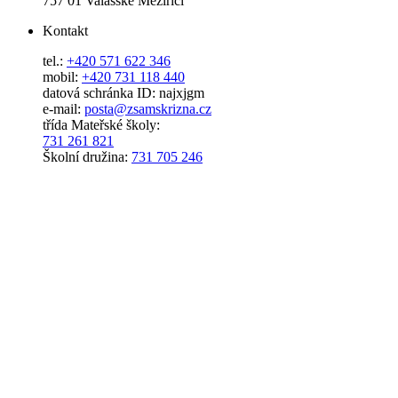
757 01 Valašské Meziříčí
Kontakt
tel.:
+420 571 622 346
mobil:
+420 731 118 440
datová schránka ID: najxjgm
e-mail:
posta@zsamskrizna.cz
třída Mateřské školy:
731 261 821
Školní družina:
731 705 246