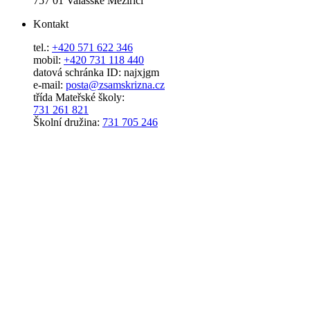
757 01 Valašské Meziříčí
Kontakt
tel.:
+420 571 622 346
mobil:
+420 731 118 440
datová schránka ID: najxjgm
e-mail:
posta@zsamskrizna.cz
třída Mateřské školy:
731 261 821
Školní družina:
731 705 246