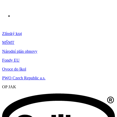
Zlínský kraj
MŠMT
Národní plán obnovy
Fondy EU
Ovoce do škol
PWO Czech Republic a.s.
OP JAK