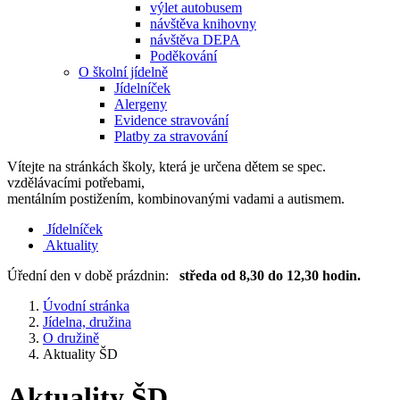
výlet autobusem
návštěva knihovny
návštěva DEPA
Poděkování
O školní jídelně
Jídelníček
Alergeny
Evidence stravování
Platby za stravování
Vítejte na stránkách školy, která je určena dětem se spec.
vzdělávacími potřebami,
mentálním postižením, kombinovanými vadami a autismem.
Jídelníček
Aktuality
Úřední den v době prázdnin:
středa od 8,30 do 12,30 hodin.
Úvodní stránka
Jídelna, družina
O družině
Aktuality ŠD
Aktuality ŠD