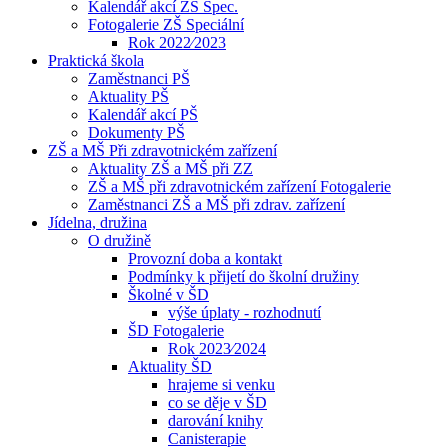
Kalendář akcí ZŠ Spec.
Fotogalerie ZŠ Speciální
Rok 2022⁄2023
Praktická škola
Zaměstnanci PŠ
Aktuality PŠ
Kalendář akcí PŠ
Dokumenty PŠ
ZŠ a MŠ Při zdravotnickém zařízení
Aktuality ZŠ a MŠ při ZZ
ZŠ a MŠ při zdravotnickém zařízení Fotogalerie
Zaměstnanci ZŠ a MŠ při zdrav. zařízení
Jídelna, družina
O družině
Provozní doba a kontakt
Podmínky k přijetí do školní družiny
Školné v ŠD
výše úplaty - rozhodnutí
ŠD Fotogalerie
Rok 2023⁄2024
Aktuality ŠD
hrajeme si venku
co se děje v ŠD
darování knihy
Canisterapie