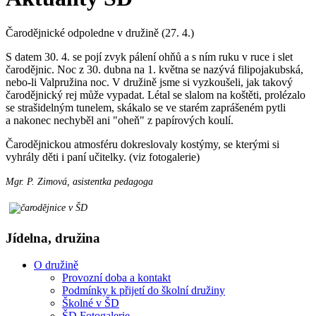
Čarodějnické odpoledne v družině (27. 4.)
S datem 30. 4. se pojí zvyk pálení ohňů a s ním ruku v ruce i slet
čarodějnic. Noc z 30. dubna na 1. května se nazývá filipojakubská,
nebo-li Valpružina noc. V družině jsme si vyzkoušeli, jak takový
čarodějnický rej může vypadat. Létal se slalom na koštěti, prolézalo
se strašidelným tunelem, skákalo se ve starém zaprášeném pytli
a nakonec nechyběl ani "oheň" z papírových koulí.
Čarodějnickou atmosféru dokreslovaly kostýmy, se kterými si
vyhrály děti i paní učitelky. (viz fotogalerie)
Mgr. P. Zimová, asistentka pedagoga
Jídelna, družina
O družině
Provozní doba a kontakt
Podmínky k přijetí do školní družiny
Školné v ŠD
ŠD Fotogalerie