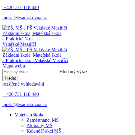
+420 731 118 440
posta@zsamskrizna.cz
Základní škola, Mateřská škola
a Praktická škola
Valašské Meziříčí
Základní škola, Mateřská škola
a Praktická škola
Valašské Meziříčí
Mapa webu
Hledaný výraz
Hledat
rozšířené vyhledávání
+420 731 118 440
posta@zsamskrizna.cz
Mateřská škola
Zaměstnanci MŠ
Aktuality MŠ
Kalendář akcí MŠ