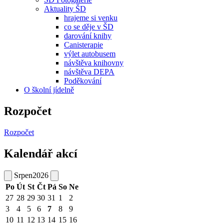
Aktuality ŠD
hrajeme si venku
co se děje v ŠD
darování knihy
Canisterapie
výlet autobusem
návštěva knihovny
návštěva DEPA
Poděkování
O školní jídelně
Rozpočet
Rozpočet
Kalendář akcí
Srpen
2026
Po
Út
St
Čt
Pá
So
Ne
27
28
29
30
31
1
2
3
4
5
6
7
8
9
10
11
12
13
14
15
16