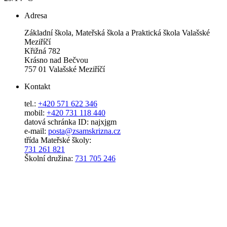
Adresa
Základní škola, Mateřská škola a Praktická škola Valašské
Meziříčí
Křižná 782
Krásno nad Bečvou
757 01 Valašské Meziříčí
Kontakt
tel.:
+420 571 622 346
mobil:
+420 731 118 440
datová schránka ID: najxjgm
e-mail:
posta@zsamskrizna.cz
třída Mateřské školy:
731 261 821
Školní družina:
731 705 246