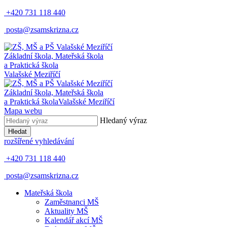
+420 731 118 440
posta@zsamskrizna.cz
Základní škola, Mateřská škola
a Praktická škola
Valašské Meziříčí
Základní škola, Mateřská škola
a Praktická škola
Valašské Meziříčí
Mapa webu
Hledaný výraz
Hledat
rozšířené vyhledávání
+420 731 118 440
posta@zsamskrizna.cz
Mateřská škola
Zaměstnanci MŠ
Aktuality MŠ
Kalendář akcí MŠ