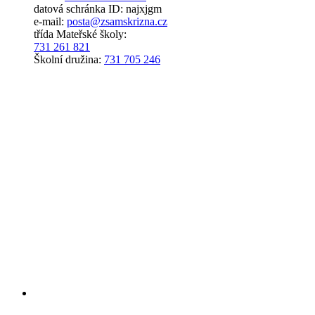
datová schránka ID: najxjgm
e-mail:
posta@zsamskrizna.cz
třída Mateřské školy:
731 261 821
Školní družina:
731 705 246