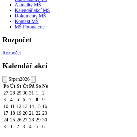
Aktuality MŠ
Kalendář akcí MŠ
Dokumenty MŠ
Kontakt MŠ
MŠ Fotogalerie
Rozpočet
Rozpočet
Kalendář akcí
Srpen
2026
Po
Út
St
Čt
Pá
So
Ne
27
28
29
30
31
1
2
3
4
5
6
7
8
9
10
11
12
13
14
15
16
17
18
19
20
21
22
23
24
25
26
27
28
29
30
31
1
2
3
4
5
6