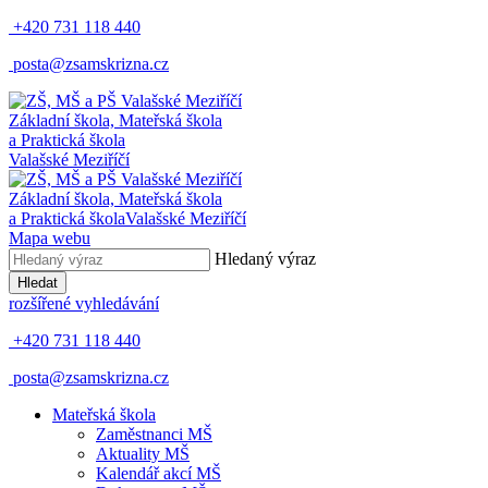
+420 731 118 440
posta@zsamskrizna.cz
Základní škola, Mateřská škola
a Praktická škola
Valašské Meziříčí
Základní škola, Mateřská škola
a Praktická škola
Valašské Meziříčí
Mapa webu
Hledaný výraz
Hledat
rozšířené vyhledávání
+420 731 118 440
posta@zsamskrizna.cz
Mateřská škola
Zaměstnanci MŠ
Aktuality MŠ
Kalendář akcí MŠ