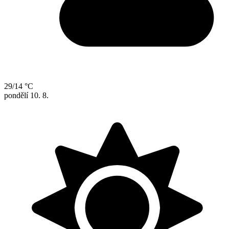
29/14 °C
pondělí
10. 8.