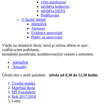
výlet autobusem
návštěva knihovny
návštěva DEPA
Poděkování
O školní jídelně
Jídelníček
Alergeny
Evidence stravování
Platby za stravování
Vítejte na stránkách školy, která je určena dětem se spec.
vzdělávacími potřebami,
mentálním postižením, kombinovanými vadami a autismem.
Jídelníček
Aktuality
Úřední den v době prázdnin:
středa od 8,30 do 12,30 hodin.
Úvodní stránka
Mateřská škola
MŠ Fotogalerie
Rok 2017/2018
Lamy