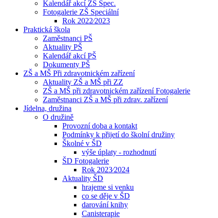
Kalendář akcí ZŠ Spec.
Fotogalerie ZŠ Speciální
Rok 2022⁄2023
Praktická škola
Zaměstnanci PŠ
Aktuality PŠ
Kalendář akcí PŠ
Dokumenty PŠ
ZŠ a MŠ Při zdravotnickém zařízení
Aktuality ZŠ a MŠ při ZZ
ZŠ a MŠ při zdravotnickém zařízení Fotogalerie
Zaměstnanci ZŠ a MŠ při zdrav. zařízení
Jídelna, družina
O družině
Provozní doba a kontakt
Podmínky k přijetí do školní družiny
Školné v ŠD
výše úplaty - rozhodnutí
ŠD Fotogalerie
Rok 2023⁄2024
Aktuality ŠD
hrajeme si venku
co se děje v ŠD
darování knihy
Canisterapie