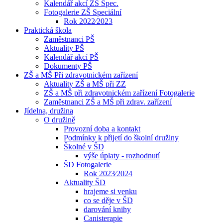
Kalendář akcí ZŠ Spec.
Fotogalerie ZŠ Speciální
Rok 2022⁄2023
Praktická škola
Zaměstnanci PŠ
Aktuality PŠ
Kalendář akcí PŠ
Dokumenty PŠ
ZŠ a MŠ Při zdravotnickém zařízení
Aktuality ZŠ a MŠ při ZZ
ZŠ a MŠ při zdravotnickém zařízení Fotogalerie
Zaměstnanci ZŠ a MŠ při zdrav. zařízení
Jídelna, družina
O družině
Provozní doba a kontakt
Podmínky k přijetí do školní družiny
Školné v ŠD
výše úplaty - rozhodnutí
ŠD Fotogalerie
Rok 2023⁄2024
Aktuality ŠD
hrajeme si venku
co se děje v ŠD
darování knihy
Canisterapie