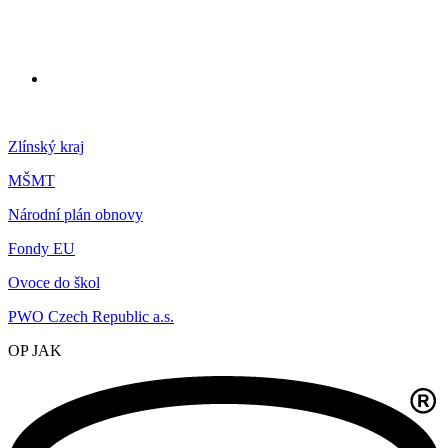
Zlínský kraj
MŠMT
Národní plán obnovy
Fondy EU
Ovoce do škol
PWO Czech Republic a.s.
OP JAK