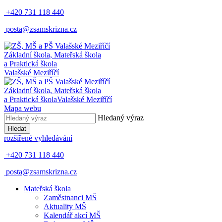
+420 731 118 440
posta@zsamskrizna.cz
Základní škola, Mateřská škola
a Praktická škola
Valašské Meziříčí
Základní škola, Mateřská škola
a Praktická škola
Valašské Meziříčí
Mapa webu
Hledaný výraz
Hledat
rozšířené vyhledávání
+420 731 118 440
posta@zsamskrizna.cz
Mateřská škola
Zaměstnanci MŠ
Aktuality MŠ
Kalendář akcí MŠ