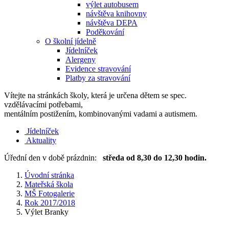
výlet autobusem
návštěva knihovny
návštěva DEPA
Poděkování
O školní jídelně
Jídelníček
Alergeny
Evidence stravování
Platby za stravování
Vítejte na stránkách školy, která je určena dětem se spec.
vzdělávacími potřebami,
mentálním postižením, kombinovanými vadami a autismem.
Jídelníček
Aktuality
Úřední den v době prázdnin:
středa od 8,30 do 12,30 hodin.
Úvodní stránka
Mateřská škola
MŠ Fotogalerie
Rok 2017/2018
Výlet Branky