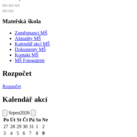
Mateřská škola
Zaměstnanci MŠ
Aktuality MŠ
Kalendář akcí MŠ
Dokumenty MŠ
Kontakt MŠ
MŠ Fotogalerie
Rozpočet
Rozpočet
Kalendář akcí
Srpen
2026
Po
Út
St
Čt
Pá
So
Ne
27
28
29
30
31
1
2
3
4
5
6
7
8
9