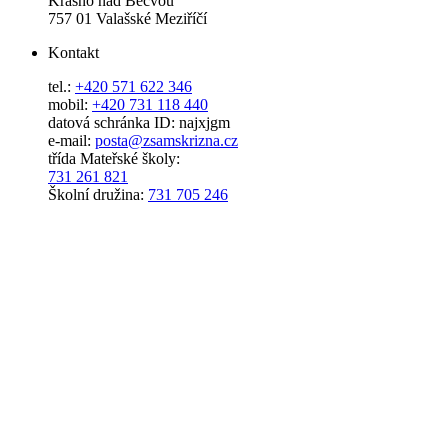
Krásno nad Bečvou
757 01 Valašské Meziříčí
Kontakt
tel.:
+420 571 622 346
mobil:
+420 731 118 440
datová schránka ID: najxjgm
e-mail:
posta@zsamskrizna.cz
třída Mateřské školy:
731 261 821
Školní družina:
731 705 246