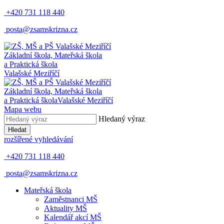
+420 731 118 440
posta@zsamskrizna.cz
Základní škola, Mateřská škola
a Praktická škola
Valašské Meziříčí
Základní škola, Mateřská škola
a Praktická škola
Valašské Meziříčí
Mapa webu
Hledaný výraz
Hledat
rozšířené vyhledávání
+420 731 118 440
posta@zsamskrizna.cz
Mateřská škola
Zaměstnanci MŠ
Aktuality MŠ
Kalendář akcí MŠ