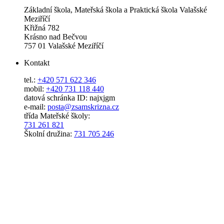
Základní škola, Mateřská škola a Praktická škola Valašské
Meziříčí
Křižná 782
Krásno nad Bečvou
757 01 Valašské Meziříčí
Kontakt
tel.:
+420 571 622 346
mobil:
+420 731 118 440
datová schránka ID: najxjgm
e-mail:
posta@zsamskrizna.cz
třída Mateřské školy:
731 261 821
Školní družina:
731 705 246