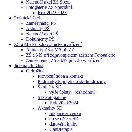
Kalendář akcí ZŠ Spec.
Fotogalerie ZŠ Speciální
Rok 2022⁄2023
Praktická škola
Zaměstnanci PŠ
Aktuality PŠ
Kalendář akcí PŠ
Dokumenty PŠ
ZŠ a MŠ Při zdravotnickém zařízení
Aktuality ZŠ a MŠ při ZZ
ZŠ a MŠ při zdravotnickém zařízení Fotogalerie
Zaměstnanci ZŠ a MŠ při zdrav. zařízení
Jídelna, družina
O družině
Provozní doba a kontakt
Podmínky k přijetí do školní družiny
Školné v ŠD
výše úplaty - rozhodnutí
ŠD Fotogalerie
Rok 2023⁄2024
Aktuality ŠD
hrajeme si venku
co se děje v ŠD
darování knihy
Canisterapie