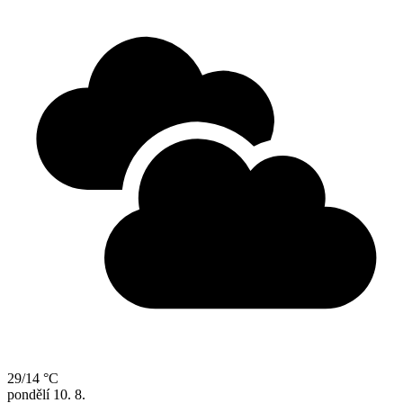
29/14 °C
pondělí
10. 8.