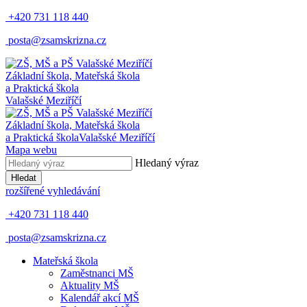
+420 731 118 440
posta@zsamskrizna.cz
Základní škola, Mateřská škola
a Praktická škola
Valašské Meziříčí
Základní škola, Mateřská škola
a Praktická škola
Valašské Meziříčí
Mapa webu
Hledaný výraz
Hledat
rozšířené vyhledávání
+420 731 118 440
posta@zsamskrizna.cz
Mateřská škola
Zaměstnanci MŠ
Aktuality MŠ
Kalendář akcí MŠ