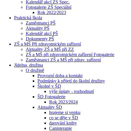
Kalendář akcí ZŠ Spec.
Fotogalerie ZŠ Speciální
Rok 2022⁄2023
Praktická škola
Zaměstnanci PŠ
Aktuality PŠ
Kalendář akcí PŠ
Dokumenty PŠ
ZŠ a MŠ Při zdravotnickém zařízení
Aktuality ZŠ a MŠ při ZZ
ZŠ a MŠ při zdravotnickém zařízení Fotogalerie
Zaměstnanci ZŠ a MŠ při zdrav. zařízení
Jídelna, družina
O družině
Provozní doba a kontakt
Podmínky k přijetí do školní družiny
Školné v ŠD
výše úplaty - rozhodnutí
ŠD Fotogalerie
Rok 2023⁄2024
Aktuality ŠD
hrajeme si venku
co se děje v ŠD
darování knihy
Canisterapie