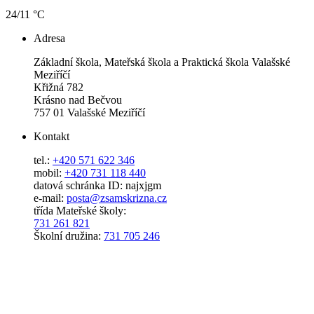
24/11 °C
Adresa
Základní škola, Mateřská škola a Praktická škola Valašské
Meziříčí
Křižná 782
Krásno nad Bečvou
757 01 Valašské Meziříčí
Kontakt
tel.:
+420 571 622 346
mobil:
+420 731 118 440
datová schránka ID: najxjgm
e-mail:
posta@zsamskrizna.cz
třída Mateřské školy:
731 261 821
Školní družina:
731 705 246