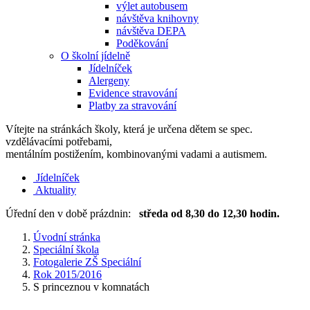
výlet autobusem
návštěva knihovny
návštěva DEPA
Poděkování
O školní jídelně
Jídelníček
Alergeny
Evidence stravování
Platby za stravování
Vítejte na stránkách školy, která je určena dětem se spec.
vzdělávacími potřebami,
mentálním postižením, kombinovanými vadami a autismem.
Jídelníček
Aktuality
Úřední den v době prázdnin:
středa od 8,30 do 12,30 hodin.
Úvodní stránka
Speciální škola
Fotogalerie ZŠ Speciální
Rok 2015/2016
S princeznou v komnatách