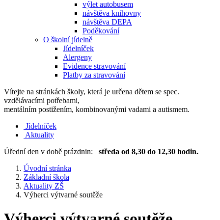
výlet autobusem
návštěva knihovny
návštěva DEPA
Poděkování
O školní jídelně
Jídelníček
Alergeny
Evidence stravování
Platby za stravování
Vítejte na stránkách školy, která je určena dětem se spec.
vzdělávacími potřebami,
mentálním postižením, kombinovanými vadami a autismem.
Jídelníček
Aktuality
Úřední den v době prázdnin:
středa od 8,30 do 12,30 hodin.
Úvodní stránka
Základní škola
Aktuality ZŠ
Výherci výtvarné soutěže
Výherci výtvarné soutěže