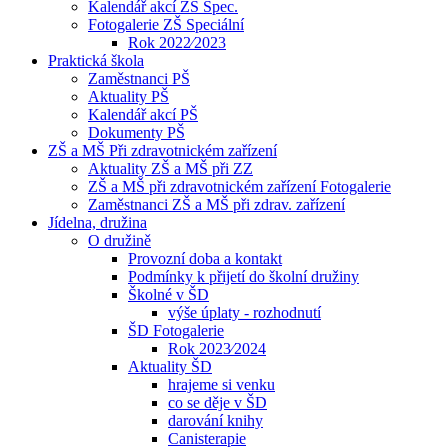
Kalendář akcí ZŠ Spec.
Fotogalerie ZŠ Speciální
Rok 2022⁄2023
Praktická škola
Zaměstnanci PŠ
Aktuality PŠ
Kalendář akcí PŠ
Dokumenty PŠ
ZŠ a MŠ Při zdravotnickém zařízení
Aktuality ZŠ a MŠ při ZZ
ZŠ a MŠ při zdravotnickém zařízení Fotogalerie
Zaměstnanci ZŠ a MŠ při zdrav. zařízení
Jídelna, družina
O družině
Provozní doba a kontakt
Podmínky k přijetí do školní družiny
Školné v ŠD
výše úplaty - rozhodnutí
ŠD Fotogalerie
Rok 2023⁄2024
Aktuality ŠD
hrajeme si venku
co se děje v ŠD
darování knihy
Canisterapie