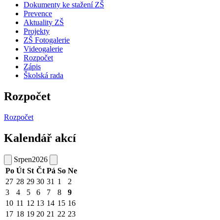
Dokumenty ke stažení ZŠ
Prevence
Aktuality ZŠ
Projekty
ZŠ Fotogalerie
Videogalerie
Rozpočet
Zápis
Školská rada
Rozpočet
Rozpočet
Kalendář akcí
Srpen
2026
Po
Út
St
Čt
Pá
So
Ne
27
28
29
30
31
1
2
3
4
5
6
7
8
9
10
11
12
13
14
15
16
17
18
19
20
21
22
23