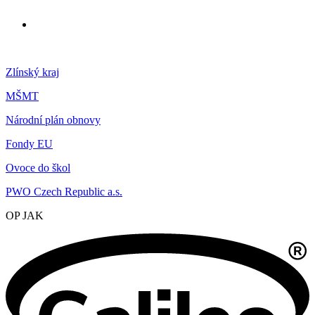
Zlínský kraj
MŠMT
Národní plán obnovy
Fondy EU
Ovoce do škol
PWO Czech Republic a.s.
OP JAK