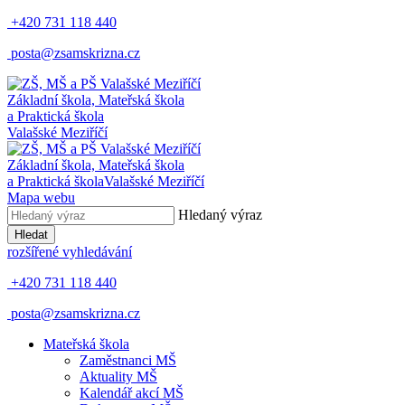
+420 731 118 440
posta@zsamskrizna.cz
Základní škola, Mateřská škola
a Praktická škola
Valašské Meziříčí
Základní škola, Mateřská škola
a Praktická škola
Valašské Meziříčí
Mapa webu
Hledaný výraz
Hledat
rozšířené vyhledávání
+420 731 118 440
posta@zsamskrizna.cz
Mateřská škola
Zaměstnanci MŠ
Aktuality MŠ
Kalendář akcí MŠ