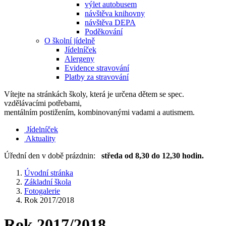
výlet autobusem
návštěva knihovny
návštěva DEPA
Poděkování
O školní jídelně
Jídelníček
Alergeny
Evidence stravování
Platby za stravování
Vítejte na stránkách školy, která je určena dětem se spec.
vzdělávacími potřebami,
mentálním postižením, kombinovanými vadami a autismem.
Jídelníček
Aktuality
Úřední den v době prázdnin:
středa od 8,30 do 12,30 hodin.
Úvodní stránka
Základní škola
Fotogalerie
Rok 2017/2018
Rok 2017/2018