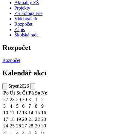
Aktuality ZŠ
Projekty
ZŠ Fotogalerie
Videogalerie
Rozpočet
Zápis
Školská rada
Rozpočet
Rozpočet
Kalendář akcí
Srpen
2026
Po
Út
St
Čt
Pá
So
Ne
27
28
29
30
31
1
2
3
4
5
6
7
8
9
10
11
12
13
14
15
16
17
18
19
20
21
22
23
24
25
26
27
28
29
30
31
1
2
3
4
5
6