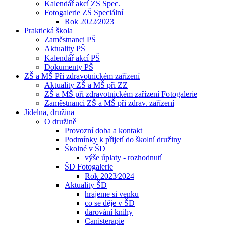
Kalendář akcí ZŠ Spec.
Fotogalerie ZŠ Speciální
Rok 2022⁄2023
Praktická škola
Zaměstnanci PŠ
Aktuality PŠ
Kalendář akcí PŠ
Dokumenty PŠ
ZŠ a MŠ Při zdravotnickém zařízení
Aktuality ZŠ a MŠ při ZZ
ZŠ a MŠ při zdravotnickém zařízení Fotogalerie
Zaměstnanci ZŠ a MŠ při zdrav. zařízení
Jídelna, družina
O družině
Provozní doba a kontakt
Podmínky k přijetí do školní družiny
Školné v ŠD
výše úplaty - rozhodnutí
ŠD Fotogalerie
Rok 2023⁄2024
Aktuality ŠD
hrajeme si venku
co se děje v ŠD
darování knihy
Canisterapie