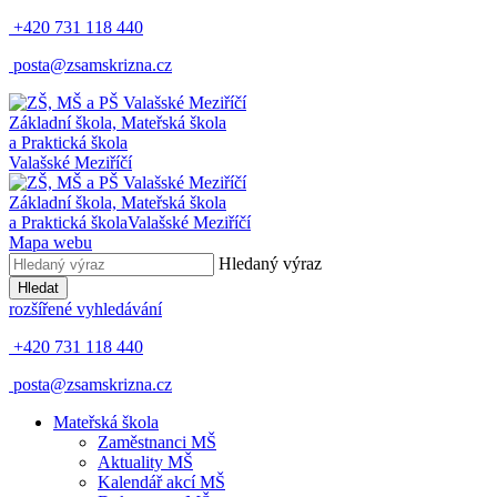
+420 731 118 440
posta@zsamskrizna.cz
Základní škola, Mateřská škola
a Praktická škola
Valašské Meziříčí
Základní škola, Mateřská škola
a Praktická škola
Valašské Meziříčí
Mapa webu
Hledaný výraz
Hledat
rozšířené vyhledávání
+420 731 118 440
posta@zsamskrizna.cz
Mateřská škola
Zaměstnanci MŠ
Aktuality MŠ
Kalendář akcí MŠ