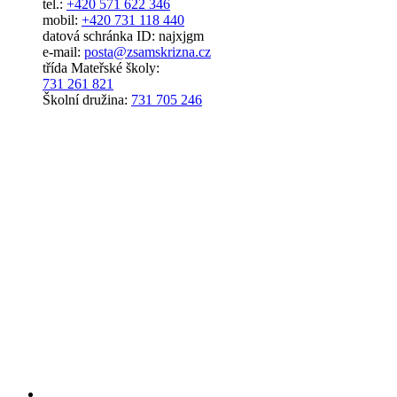
tel.:
+420 571 622 346
mobil:
+420 731 118 440
datová schránka ID: najxjgm
e-mail:
posta@zsamskrizna.cz
třída Mateřské školy:
731 261 821
Školní družina:
731 705 246