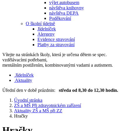
výlet autobusem
návštěva knihovny
návštěva DEPA
Poděkování
O školní jídelně
Jídelníček
Alergeny
Evidence stravování
Platby za stravování
Vítejte na stránkách školy, která je určena dětem se spec.
vzdělávacími potřebami,
mentálním postižením, kombinovanými vadami a autismem.
Jídelníček
Aktuality
Úřední den v době prázdnin:
středa od 8,30 do 12,30 hodin.
Úvodní stránka
ZŠ a MŠ Při zdravotnickém zařízení
Aktuality ZŠ a MŠ při ZZ
Hračky
Hračky