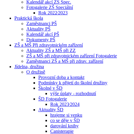
Kalendář akcí ZŠ Spec.
Fotogalerie ZŠ Speciální
Rok 2022⁄2023
Praktická škola
Zaměstnanci PŠ
Aktuality PŠ
Kalendář akcí PŠ
Dokumenty PŠ
ZŠ a MŠ Při zdravotnickém zařízení
Aktuality ZŠ a MŠ při ZZ
ZŠ a MŠ při zdravotnickém zařízení Fotogalerie
Zaměstnanci ZŠ a MŠ při zdrav. zařízení
Jídelna, družina
O družině
Provozní doba a kontakt
Podmínky k přijetí do školní družiny
Školné v ŠD
výše úplaty - rozhodnutí
ŠD Fotogalerie
Rok 2023⁄2024
Aktuality ŠD
hrajeme si venku
co se děje v ŠD
darování knihy
Canisterapie