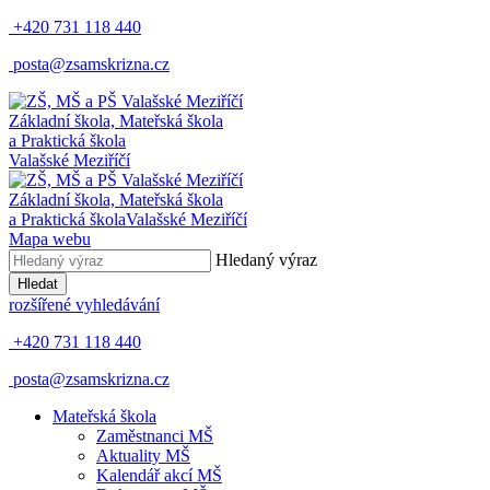
+420 731 118 440
posta@zsamskrizna.cz
Základní škola, Mateřská škola
a Praktická škola
Valašské Meziříčí
Základní škola, Mateřská škola
a Praktická škola
Valašské Meziříčí
Mapa webu
Hledaný výraz
Hledat
rozšířené vyhledávání
+420 731 118 440
posta@zsamskrizna.cz
Mateřská škola
Zaměstnanci MŠ
Aktuality MŠ
Kalendář akcí MŠ