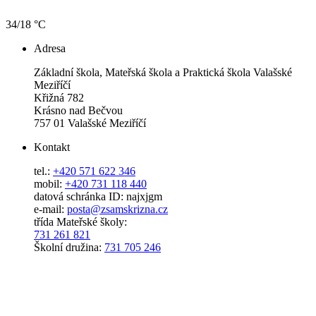
34/18 °C
Adresa
Základní škola, Mateřská škola a Praktická škola Valašské
Meziříčí
Křižná 782
Krásno nad Bečvou
757 01 Valašské Meziříčí
Kontakt
tel.:
+420 571 622 346
mobil:
+420 731 118 440
datová schránka ID: najxjgm
e-mail:
posta@zsamskrizna.cz
třída Mateřské školy:
731 261 821
Školní družina:
731 705 246